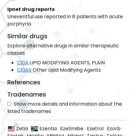
Ipnet drug reports
Uneventful use reported in 8 patients with acute
porphyria.
Similar drugs
Explore alternative drugs in similar therapeutic
classes
C10A
LIPID MODIFYING AGENTS, PLAIN
C10AX
Other Lipid Modifying Agents
References
Tradenames
Show more details and information about the
listed tradenames
Zetia
Ezentia
·
Ezetimibe
·
Ezetrol
·
Ezorb
·
Ezotak
·
Mezibe
·
Mibitez
·
Nitasol
·
Tactus
·
Toleze
·