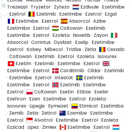
Trezecol
·
Tryzetor
·
Zytezo
Ezdivule
·
Ezetimibe
·
Ezetrol
Ezetimib
·
Ezetimibe
·
Ezetrol
·
Ezgal
Ezetimibe
·
Ezetrol
Absorcol
·
Azibe
·
Ezetimiba
·
Ezetrol
Coltowan
·
Ezetimib
·
Ezetimibe
·
Ezetrol
·
Ezoleta
·
Noxetib
·
Zayon
Absorcol
·
Corintus
·
Dyslizet
·
Ezelip
·
Ezetimibe
·
Ezetrol
·
Kobey
·
Mibecol
·
Trizibe
·
Zetia
Cexado
·
Coltowan
·
Ezetimib
·
Ezetrol
·
Ezoleta
·
Isovurex
Ezetim
·
Ezetimib
·
Ezetimibe
·
Ezetrol
Ezetimibe
·
Ezetrol
Carditimib
·
Cildar
·
Ezetimib
·
Ezetimibe
·
Ezetrol
·
Intestat
Ezetimib
·
Ezetimibe
·
Ezetrol
Ezetimib
·
Ezetimibe
·
Ezetrol
Coltowan
·
Esetin
·
Etibax
·
Exebir
·
Ezehron
·
Ezen
·
Ezetimibe
·
Ezetrol
·
Ezoleta
·
Isovurex
·
Lipegis
·
Symezet
Etimicol
·
Ezetimiba
·
Zemib
·
Zetia
·
Zetirol
Ezemibe
·
Ezetimibe
·
Ezetrol
Alvotrol
·
Ezetimibe
·
Ezetrol
·
Ezoleta
·
Ezzicad
·
Lipez
·
Zimiex
Ezetimibe
·
Ezetrol