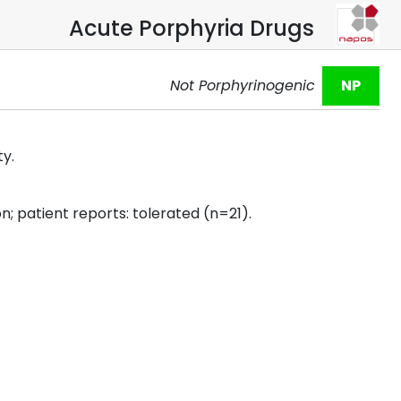
Acute Porphyria Drugs
Not Porphyrinogenic
NP
y.
; patient reports: tolerated (n=21).