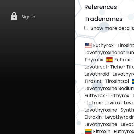
References
lock
Sign In
Tradenames
Show more details 
Euthyrox
·
Tirosin
Levothyroxinenatriu
Thyrofix
Eutirox
·
Levotirsol
·
Tiche
·
Tif
Levothroid
·
Levothyr
Tirosint
·
Tirosintsol
Levothyroxine Sodiu
Euthyrox
·
L-Thyrox
·
·
Letrox
·
Levirox
·
Levo
Levothyroxine
·
Synth
Eltroxin
·
Levothyroxi
Levothyroxine
·
Levot
Eltroxin
·
Euthyro