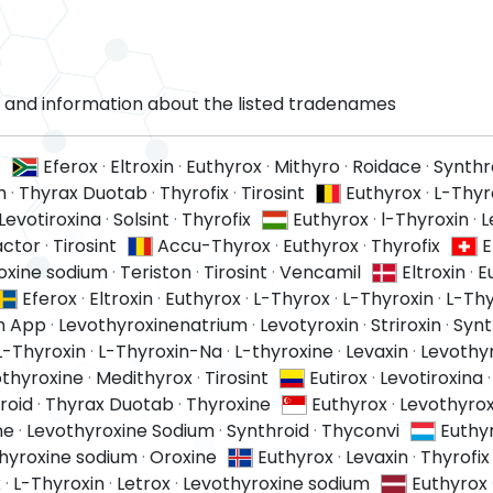
and information about the listed tradenames
t
Eferox
·
Eltroxin
·
Euthyrox
·
Mithyro
·
Roidace
·
Synthr
m
·
Thyrax Duotab
·
Thyrofix
·
Tirosint
Euthyrox
·
L-Thyr
Levotiroxina
·
Solsint
·
Thyrofix
Euthyrox
·
l-Thyroxin
·
L
actor
·
Tirosint
Accu-Thyrox
·
Euthyrox
·
Thyrofix
E
oxine sodium
·
Teriston
·
Tirosint
·
Vencamil
Eltroxin
·
E
Eferox
·
Eltroxin
·
Euthyrox
·
L-Thyrox
·
L-Thyroxin
·
L-Thy
m App
·
Levothyroxinenatrium
·
Levotyroxin
·
Striroxin
·
Synt
L-Thyroxin
·
L-Thyroxin-Na
·
L-thyroxine
·
Levaxin
·
Levothy
thyroxine
·
Medithyrox
·
Tirosint
Eutirox
·
Levotiroxina
roid
·
Thyrax Duotab
·
Thyroxine
Euthyrox
·
Levothyro
ne
·
Levothyroxine Sodium
·
Synthroid
·
Thyconvi
Euthy
hyroxine sodium
·
Oroxine
Euthyrox
·
Levaxin
·
Thyrofix
x
·
L-Thyroxin
·
Letrox
·
Levothyroxine sodium
Euthyrox