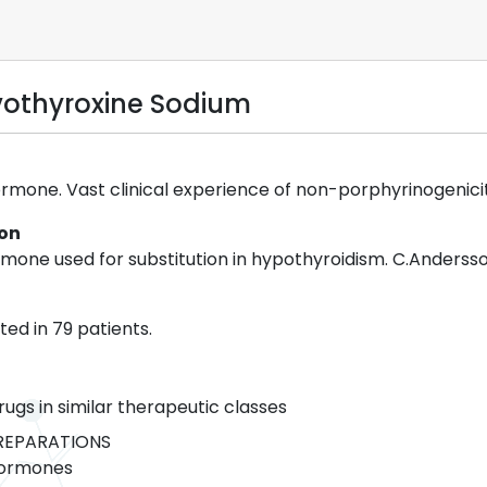
vothyroxine Sodium
mone. Vast clinical experience of non-porphyrinogenicit
ion
mone used for substitution in hypothyroidism. C.Andersson
ed in 79 patients.
rugs in similar therapeutic classes
REPARATIONS
Hormones