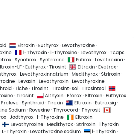
oid
Eltroxin
·
Euthyrox
·
Levothyroxine
·
oxine
l-Thyroxin
·
l-Thyroxine
·
Levothyrox
·
Tcaps
·
etrox
·
Synotirex
·
Syntroxine
Eutirox
·
Levotiroxina
·
ltroxin-LF
·
Euthyrox
·
Tirosint
Eltroxin
·
Evotrox
·
uthyrox
·
Levothyroxinnatrium
·
Medithyrox
·
Striroxin
·
roxine
·
Levaxin
·
Levothyroxin
·
Levothyroxine
·
hroid
·
Tiche
·
Tirosint
·
Tirosint-sol
·
Tirosintsol
roxine
·
Tirosint
Althyxin
·
Eferox
·
Eltroxin
·
Euthyrox
·
Prolevo
·
Synthroid
·
Tiroxin
Eltroxin
·
Eutroxsig
·
xine Sodium
·
Rovexine
·
Thyrocord
·
Thyrosit
rox
·
Jodthyrox
·
l-Thyroxine
Eltroxin
·
Levothyroxine
·
Medithyrox
·
Striroxin
·
Thyroxin
·
L-Thyroxin
·
Levothyroxine sodium
l-Thyroxin
·