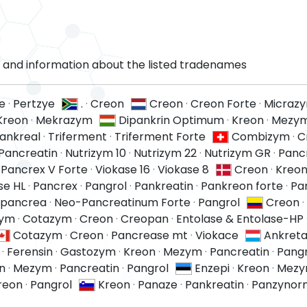
and information about the listed tradenames
e
·
Pertzye
.
·
Creon
Creon
·
Creon Forte
·
Micraz
Kreon
·
Mekrazym
Dipankrin Optimum
·
Kreon
·
Mezym
ankreal
·
Triferment
·
Triferment Forte
Combizym
·
C
Pancreatin
·
Nutrizym 10
·
Nutrizym 22
·
Nutrizym GR
·
Panc
·
Pancrex V Forte
·
Viokase 16
·
Viokase 8
Creon
·
Kreo
se HL
·
Pancrex
·
Pangrol
·
Pankreatin
·
Pankreon forte
·
Pa
ipancrea
·
Neo-Pancreatinum Forte
·
Pangrol
Creon
·
zym
·
Cotazym
·
Creon
·
Creopan
·
Entolase & Entolase-HP
Cotazym
·
Creon
·
Pancrease mt
·
Viokace
Ankret
·
Ferensin
·
Gastozym
·
Kreon
·
Mezym
·
Pancreatin
·
Pangr
n
·
Mezym
·
Pancreatin
·
Pangrol
Enzepi
·
Kreon
·
Mez
reon
·
Pangrol
Kreon
·
Panaze
·
Pankreatin
·
Panzynor