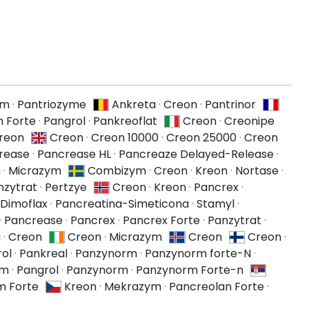
ym
·
Pantriozyme
Ankreta
·
Creon
·
Pantrinor
 Forte
·
Pangrol
·
Pankreoflat
Creon
·
Creonipe
reon
Creon
·
Creon 10000
·
Creon 25000
·
Creon
rease
·
Pancrease HL
·
Pancreaze Delayed-Release
·
n
·
Micrazym
Combizym
·
Creon
·
Kreon
·
Nortase
·
nzytrat
·
Pertzye
Creon
·
Kreon
·
Pancrex
·
Dimoflax
·
Pancreatina-Simeticona
·
Stamyl
·
·
Pancrease
·
Pancrex
·
Pancrex Forte
·
Panzytrat
·
a
·
Creon
Creon
·
Micrazym
Creon
Creon
·
ol
·
Pankreal
·
Panzynorm
·
Panzynorm forte-N
·
ym
·
Pangrol
·
Panzynorm
·
Panzynorm Forte-n
m Forte
Kreon
·
Mekrazym
·
Pancreolan Forte
·