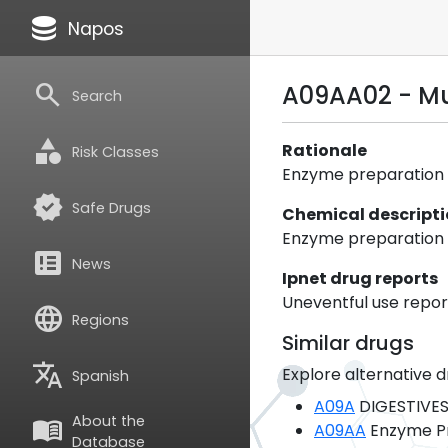
database
Napos
search
A09AA02 - Mul
Search
category
Rationale
Risk Classes
Enzyme preparation
verified
Safe Drugs
Chemical descript
Enzyme preparation f
breaking_news
News
Ipnet drug reports
Uneventful use repor
language
Regions
Similar drugs
translate
Explore alternative d
Spanish
A09A
DIGESTIVES
About the
menu_book
A09AA
Enzyme Pr
Database