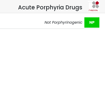
Acute Porphyria Drugs
Not Porphyrinogenic
NP