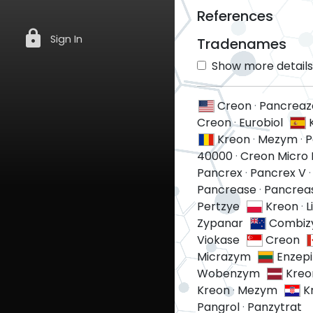
References
lock
Sign In
Tradenames
Show more details 
Creon
·
Pancreaz
Creon
·
Eurobiol
Kreon
·
Mezym
·
P
40000
·
Creon Micro 
Pancrex
·
Pancrex V
Pancrease
·
Pancrea
Pertzye
Kreon
·
L
Zypanar
Combi
Viokase
Creon
Micrazym
Enzepi
Wobenzym
Kreo
Kreon
·
Mezym
K
Pangrol
·
Panzytrat