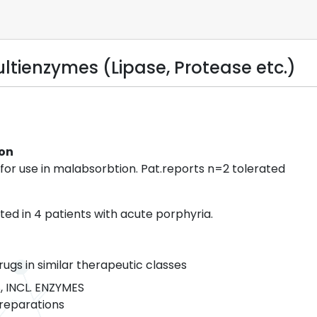
tienzymes (Lipase, Protease etc.)
ion
or use in malabsorbtion. Pat.reports n=2 tolerated
ted in 4 patients with acute porphyria.
rugs in similar therapeutic classes
, INCL. ENZYMES
eparations