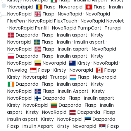
·
Novorapid
Fiasp
·
Novorapid
Fiasp
·
Insulin
NovoRapid
Fiasp
·
NovoRapid
·
NovoRapid
FlexPen
·
NovoRapid FlexTouch
·
NovoRapid Novolet
·
NovoRapid Penfill
·
NovoRapid PumpCart
·
Trurapi
Dazparda
·
Fiasp
·
Insulin aspart
·
Kirsty
·
Novorapid
Fiasp
·
Insulin
·
Insulin aspart
·
NovoRapid
Fiasp
·
Insulin aspart
·
NovoRapid
Dazparda
·
Fiasp
·
Insulin aspart
·
Kirsty
·
NovoRapid
Novorapid
Kirsty
·
NovoRapid
·
Truvelog
Fiasp
·
Kirsty
·
Novorapid
Fiasp
·
Kirsty
·
Novorapid
·
Trurapi
Fiasp
·
Novorapid
Dazparda
·
Fiasp
·
Insulin aspart
·
Kirsty
·
NovoRapid
Fiasp
·
Insulin Aspart
·
Kirsty
·
NovoRapid
Dazparda
·
Fiasp
·
Insulin aspart
·
Kirsty
·
NovoRapid
Dazparda
·
Fiasp
·
Insulin
aspart
·
Kirsty
·
NovoRapid
Dazparda
·
Fiasp
·
Insulin aspart
·
Kirsty
·
NovoRapid
Dazparda
·
Fiasp
·
Insulin Aspart
·
Kirsty
·
Novorapid
Fiasp
·