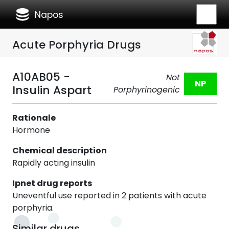
database
Napos
Acute Porphyria Drugs
A10AB05 -
Not
NP
Insulin Aspart
Porphyrinogenic
Rationale
Hormone
Chemical description
Rapidly acting insulin
Ipnet drug reports
Uneventful use reported in 2 patients with acute
porphyria.
Similar drugs