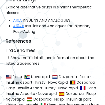
Explore alternative drugs in similar therapeutic
classes
A10A
INSULINS AND ANALOGUES
A10AB
Insulins and Analogues for Injection,
Fast-Acting
References
Tradenames
Show more details and information about the
listed tradenames
Fiasp
Novorapid
Dazparda
·
Fiasp
·
Insuline aspart
·
Kirsty
·
NovoRapid
Dazparda
·
Fiasp
·
Insulin Aspart
·
Kirsty
·
NovoRapid
Fiasp
·
Insuline Asparte
·
Novorapid
Dazparda
·
Fiasp
·
Novorapid
Dazparda
·
Fiasp
·
Insulin aspart
·
Kirsty
·
NovoRapid
Fiasp
·
Insulina Aspart
·
Kirsty