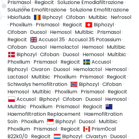
Prismasol
·
Regiocit
·
Soluzione Emodiafiltrazione
·
Soluzione Emofiltrazione
·
Soluzione Emofiltrazione
Hbiofluids
Biphozyl
·
Cifoban
·
Multibic
·
Nefrosol
·
Phoxilium
·
Prismasol
·
Regiocit
Biphozyl
·
Cifoban
·
Duosol
·
Hemosol
·
Multibic
·
Prismasol
·
Regiocit
Accusol 35
·
Accusol 35 Potassium
·
Cifoban
·
Duosol
·
Hemolactol
·
Hemosol
·
Multibic
Biphozyl
·
Cifoban
·
Duosol
·
Hemosol
·
Multibic
·
Phoxilium
·
Prismasol
·
Regiocit
Accusol
·
Biphozyl
·
Civaron
·
Duosol
·
Hemolactol
·
Hemosol
·
Lactasol
·
Multibic
·
Phoxilium
·
Prismasol
·
Regiocit
·
Schiwalys hemofiltration
Biphozyl
·
Cifoban
·
Hemosol
·
Multibic
·
Phoxilium
·
Prismasol
·
Regiocit
Accusol
·
Biphozyl
·
Cifoban
·
Duosol
·
Hemosol
·
Multibic
·
Phoxilium
·
Prismasol
·
Regiocit
Haemofiltration Replacement
·
Haemofiltration
Soln
·
Phoxilium
Biphozyl
·
Duosol
·
Multibic
·
Phoxilium
·
Prismasol
·
Regiocit
Prism0cal
B22k0/0
·
Regiocit
Biphozyl
·
Civastyn
·
Duosol
·