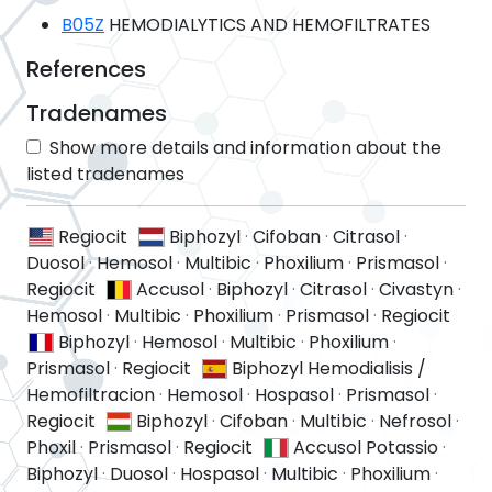
B05Z
HEMODIALYTICS AND HEMOFILTRATES
References
Tradenames
Show more details and information about the
listed tradenames
Regiocit
Biphozyl
·
Cifoban
·
Citrasol
·
Duosol
·
Hemosol
·
Multibic
·
Phoxilium
·
Prismasol
·
Regiocit
Accusol
·
Biphozyl
·
Citrasol
·
Civastyn
·
Hemosol
·
Multibic
·
Phoxilium
·
Prismasol
·
Regiocit
Biphozyl
·
Hemosol
·
Multibic
·
Phoxilium
·
Prismasol
·
Regiocit
Biphozyl Hemodialisis /
Hemofiltracion
·
Hemosol
·
Hospasol
·
Prismasol
·
Regiocit
Biphozyl
·
Cifoban
·
Multibic
·
Nefrosol
·
Phoxil
·
Prismasol
·
Regiocit
Accusol Potassio
·
Biphozyl
·
Duosol
·
Hospasol
·
Multibic
·
Phoxilium
·