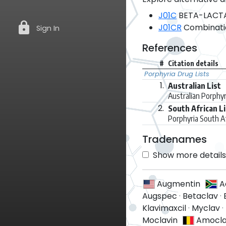
J01C
BETA-LACTAM
lock
J01CR
Combination
Sign In
References
#
Citation details
Porphyria Drug Lists
1.
Australian List
Australian Porphyr
2.
South African Li
Porphyria South A
Tradenames
Show more details 
Augmentin
A
Augspec
·
Betaclav
·
Klavimaxcil
·
Myclav
·
Moclavin
Amocl