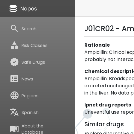
database
Napos
search
J01CR02 - Amo
Search
category
Rationale
Risk Classes
Ampicillin: Clinical
probably not interac
verified
Safe Drugs
Chemical descript
breaking_news
Ampicillin: Broadspec
News
excreted unchanged. 
in the liver. No data 
language
Regions
Ipnet drug reports
translate
Uneventful use report
Spanish
Similar drugs
About the
menu_book
Database
Explore alternative d