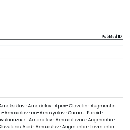
PubMed ID
Amoksiklav
·
Amoxiclav
·
Apex-Clavutin
·
Augmentin
·
o-Amoxiclav
·
co-Amoxyclav
·
Curam
·
Forcid
·
lavulaanzuur
·
Amoxiclav
·
Amoxiclavan
·
Augmentin
·
Clavulanic Acid
·
Amoxiclav
·
Augmentin
·
Levmentin