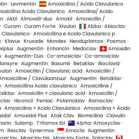
tin
·
Levmentin
Amoxicilina / Acido Clavulanico
·
oxicilina Acido Clavulanico
·
Amoxicilina/ Acido
in
·
Aktil
·
Almowill-duo
·
Amokil
·
Amoxicillin /
v
·
Curam
·
Curam Forte
·
Xivulan
Abba
·
Abioclav
·
o Clavulanico
·
Amoxicillina e Acido Clavulanico p
·
k
·
Klavux
·
Kruxade
·
Mondex
·
Neoduplamox
·
Posmox
·
iplus
·
Augmentin
·
Enhancin
·
Medoclav
Amoxidin
n
·
Augmentin-Duo
·
Co-amoxiclav
·
Co-amoxiclav
ulansyre
·
Augmentin
·
Baxumil
·
Betaklav
·
Bioclavid
·
vulan
·
Amoxicillin / Clavulanic acid
·
Amoxicillin /
Amoxicilline / Clavulaanzuur
·
Augmentin
·
Betaklav
·
v
·
Amoxicillina Acido clavulanico
·
Amoxicilline /
siklav
·
Amoxicillin + clavulanic acid
·
Amoxicillin /
clav
·
Hiconcil
·
Penlac
·
Polamoklav
·
Ramoclav
·
a
·
Amoxicilina + Acido Clavulanico
·
Amoxicilina + Ácido
idal
·
Amoxidal Plus
·
Atak Clav
·
Biomicilina
·
Clavulin
·
arin
·
Sulamp
·
Trifamox ibl
Alpha-Amoxyclav
·
am
·
Rexclav
·
Synermox
Amocla
·
Augmentin
·
oxiclav
·
Moxiclav bis
·
Moxiclav Forte
·
Salaclav