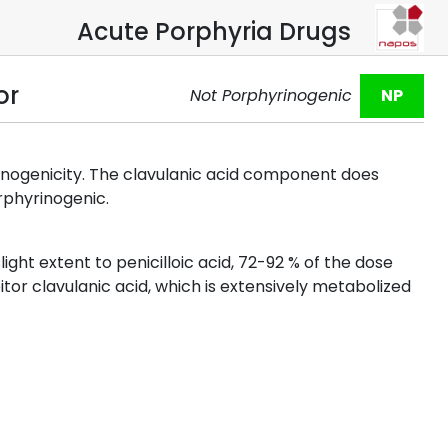
Acute Porphyria Drugs
or
Not Porphyrinogenic
NP
rinogenicity. The clavulanic acid component does
rphyrinogenic.
ight extent to penicilloic acid, 72-92 % of the dose
or clavulanic acid, which is extensively metabolized